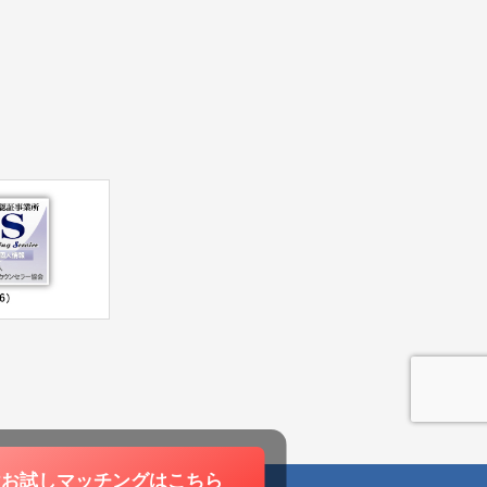
けお試しマッチングは
こちら