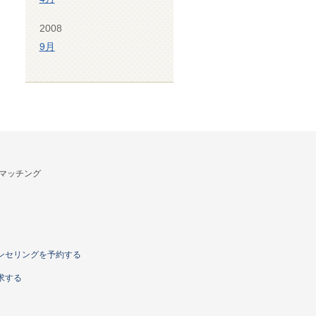
2008
9月
マッチング
ンセリングを予約する
求する