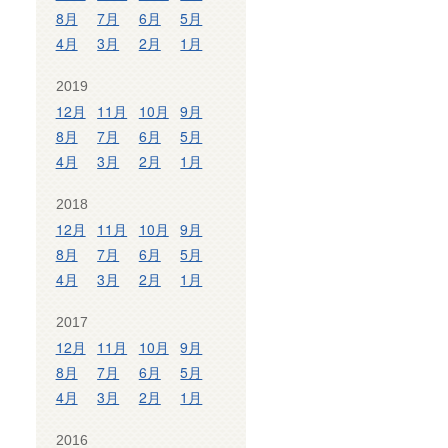
8月
7月
6月
5月
4月
3月
2月
1月
2019
12月
11月
10月
9月
8月
7月
6月
5月
4月
3月
2月
1月
2018
12月
11月
10月
9月
8月
7月
6月
5月
4月
3月
2月
1月
2017
12月
11月
10月
9月
8月
7月
6月
5月
4月
3月
2月
1月
2016