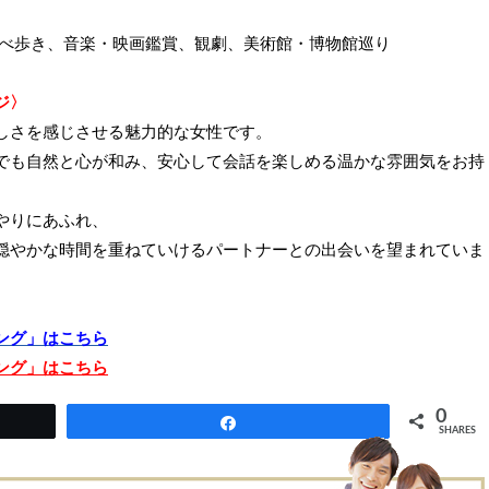
べ歩き、音楽・映画鑑賞、観劇、美術館・博物館巡り
ジ〉
しさを感じさせる魅力的な女性です。
でも自然と心が和み、安心して会話を楽しめる温かな雰囲気をお持
やりにあふれ、
穏やかな時間を重ねていけるパートナーとの出会いを望まれていま
ング」はこちら
ング」はこちら
0
Share
SHARES