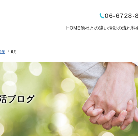
06-6728-
HOME
他社との違い
活動の流れ
料
24年
9月
活ブログ