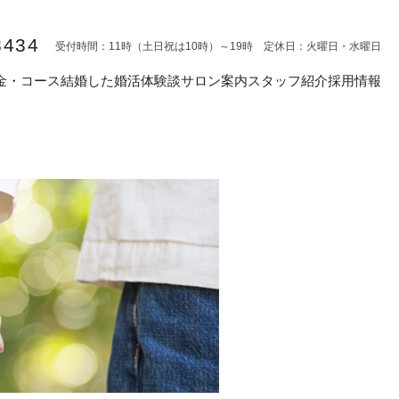
8434
受付時間：11時（土日祝は10時）～19時 定休日：火曜日・水曜日
金・コース
結婚した婚活体験談
サロン案内
スタッフ紹介
採用情報