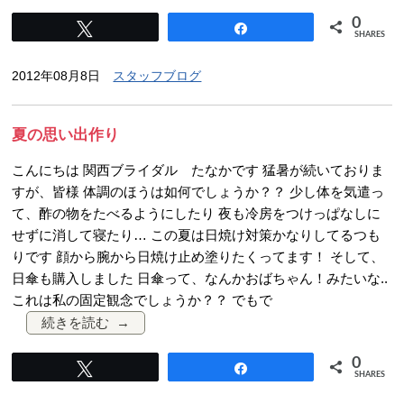
0
Tweet
Share
SHARES
2012年08月8日
スタッフブログ
夏の思い出作り
こんにちは 関西ブライダル たなかです 猛暑が続いておりま
すが、皆様 体調のほうは如何でしょうか？？ 少し体を気遣っ
て、酢の物をたべるようにしたり 夜も冷房をつけっぱなしに
せずに消して寝たり… この夏は日焼け対策かなりしてるつも
りです 顔から腕から日焼け止め塗りたくってます！ そして、
日傘も購入しました 日傘って、なんかおばちゃん！みたいな..
これは私の固定観念でしょうか？？ でもで
続きを読む
0
Tweet
Share
SHARES