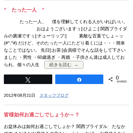
” たった一人 ”
たった一人、 僕を理解してくれる人がいればいい。
おはようございますぅ[:ひよこ:] 関西ブライダ
ルの廣瀬ですぅ[:チューリップ:] 素敵な言葉でしょ～ッ
(#^.^#) だけど、そのたった一人にたどり着くには・・・簡単
なことではない。 先日[:お茶:]会員様でそんな話をして下さい
ました ・男性 ・60歳過ぎ ・再婚 ・子供さん達は成人してお
られ、個々の人生
続きを読む
0
Tweet
Share
SHARES
2012年08月21日
スタッフブログ
皆様如何お過ごしでしょうか～？
お盆休みは如何お過ごしでしょか？ 関西ブライダル たなか