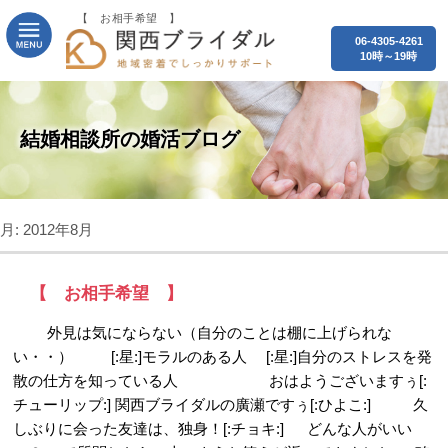
【 お相手希望 】
06-4305-4261
10時～19時
結婚相談所の婚活ブログ
月:
2012年8月
【 お相手希望 】
外見は気にならない（自分のことは棚に上げられな
い・・） [:星:]モラルのある人 [:星:]自分のストレスを発
散の仕方を知っている人 おはようございますぅ[:
チューリップ:] 関西ブライダルの廣瀬ですぅ[:ひよこ:] 久
しぶりに会った友達は、独身！[:チョキ:] どんな人がいい