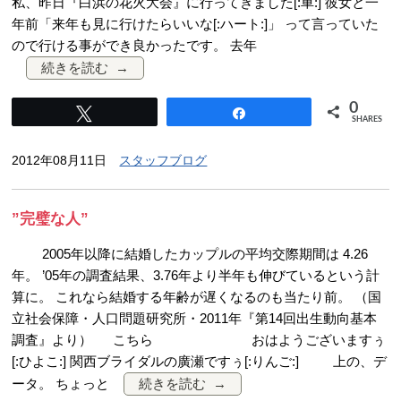
私、昨日『白浜の花火大会』に行ってきました[:車:] 彼女と一
年前「来年も見に行けたらいいな[:ハート:]」 って言っていた
ので行ける事ができ良かったです。 去年
続きを読む
0
Tweet
Share
SHARES
2012年08月11日
スタッフブログ
”完璧な人”
2005年以降に結婚したカップルの平均交際期間は 4.26
年。 ’05年の調査結果、3.76年より半年も伸びているという計
算に。 これなら結婚する年齢が遅くなるのも当たり前。 （国
立社会保障・人口問題研究所・2011年『第14回出生動向基本
調査』より） こちら おはようございますぅ
[:ひよこ:] 関西ブライダルの廣瀬ですぅ[:りんご:] 上の、デ
ータ。 ちょっと
続きを読む