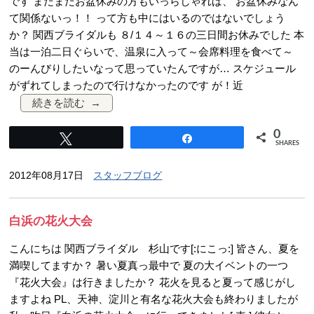
です まだまだお盆休みの方もいっらしゃれば、 お盆休みなん
て関係ないっ！！ って方も中にはいるのではないでしょう
か？ 関西ブライダルも ８/１４～１６の三日間お休みでした 本
当は一泊二日ぐらいで、温泉に入って～会席料理を食べて～
のーんびりしたいなって思っていたんですが… スケジュール
がずれてしまったので行けなかったのです が！近
続きを読む
0
Tweet
Share
SHARES
2012年08月17日
スタッフブログ
白浜の花火大会
こんにちは 関西ブライダル 杉山です[:にこっ:] 皆さん、夏を
満喫してますか？ 暑い夏真っ最中で 夏の大イベントの一つ
『花火大会』は行きましたか？ 花火を見ると夏って感じがし
ますよね PL、天神、淀川と有名な花火大会も終わりましたが