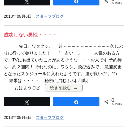
Tweet
Share
SHARES
2013年05月6日
スタッフブログ
成功しない男性・・・・
先日、ワタクシ。 超～～～～～～～～～～～久しぶ
りに行って参りました！ 『 占い 』 人気のある方
で、TVにも出ていたことがあるそうな・・・お人です 予約待
ち 約２週間！ それなのに、ワタシ、飛び込みで、 急遽変更
となったスケジュールに入れたようです。運が良い(*^。^*)
結果は・・・・ 秘密(^_^)むふふ[:四葉:]
おはようござ
続きを読む
0
Tweet
Share
SHARES
2013年05月5日
スタッフブログ