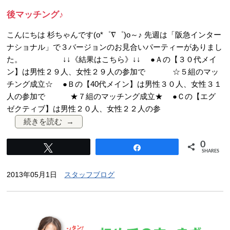
後マッチング♪
こんにちは 杉ちゃんです(o*゜∇゜)o～♪ 先週は「阪急インター
ナショナル」で３バージョンのお見合いパーティーがありまし
た。 ↓↓《結果はこちら》↓↓ ●Ａの【３０代メイ
ン】は男性２９人、女性２９人の参加で ☆５組のマッ
チング成立☆ ●Ｂの【40代メイン】は男性３０人、女性３１
人の参加で ★７組のマッチング成立★ ●Ｃの【エグ
ゼクティブ】は男性２０人、女性２２人の参
続きを読む
0
Tweet
Share
SHARES
2013年05月1日
スタッフブログ