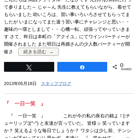
て参りました～ じゃ～ん 先生に教えてもらいながら、着せて
もらいました 幼いころは、習い事いろいろさせてもらってま
したが いまになってまた違う習い事にチャレンジと思い・・
趣味の一環としまして・・ 心機一転、頑張ってやっていきま
す さて、昨日は本町の「アクイユ」にてワインパーティーが
開催されました また明日は再婚さんの少人数パーティーが開
催さ
続きを読む
0
Tweet
Share
SHARES
2013年05月18日
スタッフブログ
『 一日一笑 』
『 一日一笑 』 これが今の私の座右の銘よ！[:チ
ューリップ:](^-^) と友達が言っていた。 皆様ッ 笑っています
か？ 笑えるような毎日でしょうか？ ワタシは少し前、テンシ
ョンが下がっており 思わず、友達に 『 笑わせて～ 』っ