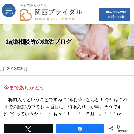
今までありがとう
06-4305-4261
10時～19時
結婚相談所の婚活ブログ
月:
2013年5月
今までありがとう
梅雨入りということですね(^-^)[:お茶:] なんと！ 今年はこれ
までの記録の中でも ４番目に 梅雨入り が早いそうです
(^_^;) っていうか・・・ もう！！ 『 ６月 』！！！(>_
0
Tweet
Share
SHARES