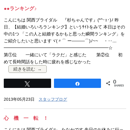
●●ランキング♪
こんにちは 関西ブライダル 『杉ちゃんです』(*^･ｪ･)ﾉ 昨
日、【結婚いろいろランキング】というｻｲﾄをみて 本日はその
中の1つ 「この人と結婚するかもと思った瞬間ランキング」を
ご紹介したいと思いますヾ(〃⌒ ー―――⌒)ﾉ~~ ・‥…
━━━━━━━━━━━━━━━━━━━━━━━━☆
第①位 一緒にいて「ラクだ」と感じた 第②位 初
めて長時間話をした時に疲れを感じなかった
続きを読む
0
Tweet
Share
SHARES
2013年05月23日
スタッフブログ
心 機 一 転 ！
こんにちは 関西ブライダル たなかです 先日のお休みに行っ