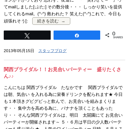
てmailしました[:ぶた:] その数分後・・・ しっかり笑いを提供
してくれるmail。(^-^) 救われた？ 笑えた(^-^)これで、今日も
頑張れそう[:
続きを読む
0
Tweet
Share
SHARES
2013年05月15日
スタッフブログ
関西ブライダル！！お見合いパーティー 盛りたくさ
ん♪♪
こんにちは 関西ブライダル たなかです 関西ブライダルで
は朝、気合い を入れる為に栄養ドリンクを配られます★ 今日
も１本頂きグビグビっと飲んで、お見合いを組みまくりま
す・・ 集中力を高める為に、バナナを頂くこともあった
り・・ そんな関西ブライダルは、明日 太閤園にて お見合い
パーティーが開催されます～ ５・６月は平日の少人数パーテ
ィーも盛り沢山 ★ 人気のワインパーティー 日時 ５月１７