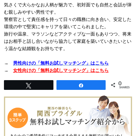
気さくで大らかなお人柄が魅力で、初対面でも自然と会話が弾
む親しみやすい男性です。
警察官として責任感を持って日々の職務に向き合い、安定した
環境の中で堅実にキャリアを築いてこられました。
旅行や温泉、マラソンなどアクティブな一面もありつつ、将来
はお相手と話し合いながら協力して家庭を築いていきたいとい
う温かな結婚観をお持ちです。
→
男性向けの「無料お試しマッチング」はこちら
→
女性向けの「無料お試しマッチング」はこちら
0
Tweet
Share
SHARES