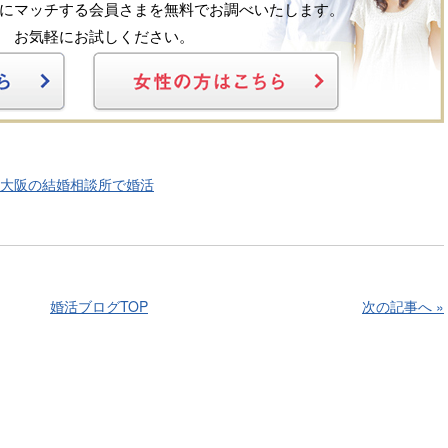
にマッチする会員さまを無料でお調べいたします。
お気軽にお試しください。
大阪の結婚相談所で婚活
婚活ブログTOP
次の記事へ »