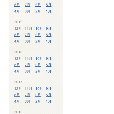
8月
7月
6月
5月
4月
3月
2月
1月
2019
12月
11月
10月
9月
8月
7月
6月
5月
4月
3月
2月
1月
2018
12月
11月
10月
9月
8月
7月
6月
5月
4月
3月
2月
1月
2017
12月
11月
10月
9月
8月
7月
6月
5月
4月
3月
2月
1月
2016