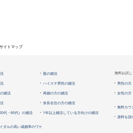
サイトマップ
婚活
親の婚活
無料お試し
婚活
ハイステ男性の婚活
男性の方
らの婚活
再婚の方の婚活
女性の方
婚活
奈良在住の方の婚活
無料カウ
50代・60代）の婚活
1年以上婚活している方向けの婚活
資料を請
イダルの高い成婚率のワケ