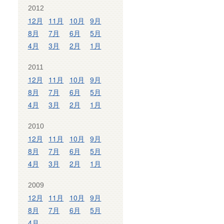
2012
12月
11月
10月
9月
8月
7月
6月
5月
4月
3月
2月
1月
2011
12月
11月
10月
9月
8月
7月
6月
5月
4月
3月
2月
1月
2010
12月
11月
10月
9月
8月
7月
6月
5月
4月
3月
2月
1月
2009
12月
11月
10月
9月
8月
7月
6月
5月
4月