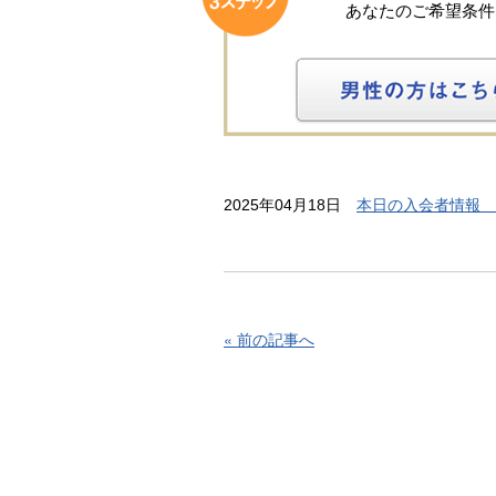
あなたのご希望条件
2025年04月18日
本日の入会者情報 
« 前の記事へ