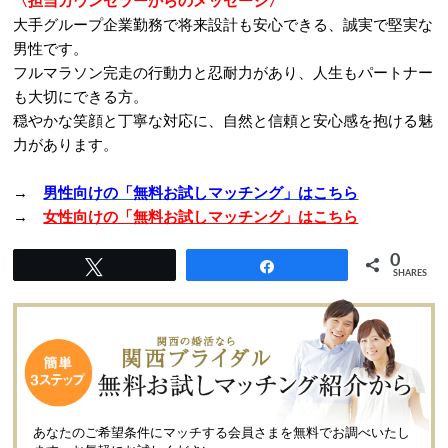
〈担当カウンセラーからのメッセージ〉
大手グループ企業勤務で将来設計も安心できる、誠実で堅実な
男性です。
フルマラソン完走の行動力と忍耐力があり、人生もパートナー
も大切にできる方。
穏やかな笑顔と丁寧な対応に、自然と信頼と安心感を抱ける魅
力があります。
→
男性向けの「無料お試しマッチング」はこちら
→
女性向けの「無料お試しマッチング」はこちら
0
Tweet
Share
SHARES
あなたのご希望条件にマッチする会員さまを無料でお調べいたし