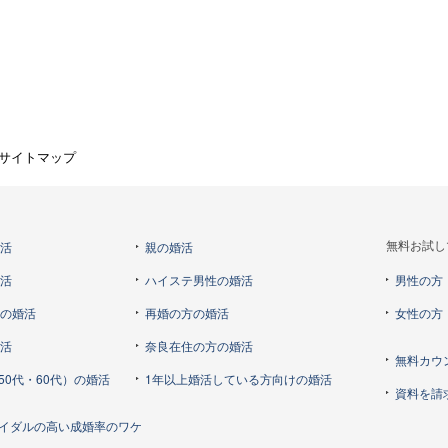
サイトマップ
婚活
親の婚活
無料お試し
婚活
ハイステ男性の婚活
男性の方
らの婚活
再婚の方の婚活
女性の方
婚活
奈良在住の方の婚活
無料カウ
50代・60代）の婚活
1年以上婚活している方向けの婚活
資料を請
イダルの高い成婚率のワケ