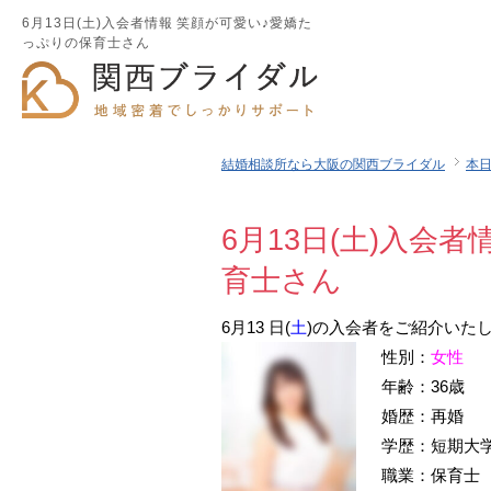
6月13日(土)入会者情報 笑顔が可愛い♪愛嬌た
っぷりの保育士さん
結婚相談所なら大阪の関西ブライダル
本
6月13日(土)入会
育士さん
6月13 日(
土
)の入会者をご紹介いた
性別：
女性
年齢：36歳
婚歴：再婚
学歴：短期大
職業：保育士