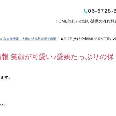
06-6728-
HOME
他社との違い
活動の流れ
料
日の入会者情報 大阪の結婚相談所で婚活
6月13日(土)入会者情報 笑顔が可愛
者情報 笑顔が可愛い♪愛嬌たっぷりの保
します。
学卒