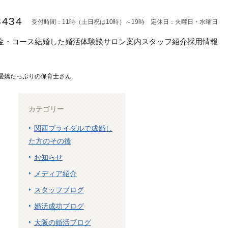
8434
受付時間：11時（土日祝は10時）～19時 定休日：火曜日・水曜日
金・コース
結婚した婚活体験談
サロン案内
スタッフ紹介
採用情報
い♪愛嬌たっぷりの保育士さん
カテゴリー
関西ブライダルで成婚し
た方のその後
お知らせ
メディア紹介
スタッフブログ
婚活成功ブログ
大阪の婚活ブログ