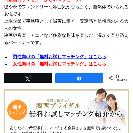
穏やかでフレンドリーな雰囲気が心地よく、自然体でいられる
女性です。
上場企業で事務職として誠実に働く、安定感と信頼感のある大
人の女性。
映画や音楽、アニメなど多彩な趣味を楽しむ、温かく寄り添え
るパートナーです。
→
男性向けの「無料お試しマッチング」はこちら
→
女性向けの「無料お試しマッチング」はこちら
0
Tweet
Share
SHARES
あなたのご希望条件にマッチする会員さまを無料でお調べいたし