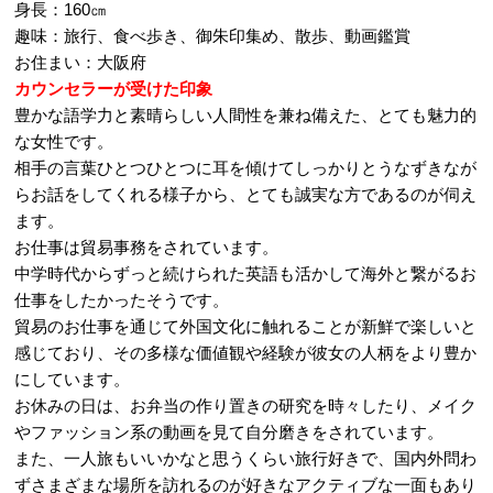
身長：160㎝
趣味：旅行、食べ歩き、御朱印集め、散歩、動画鑑賞
お住まい：大阪府
カウンセラーが受けた印象
豊かな語学力と素晴らしい人間性を兼ね備えた、とても魅力的
な女性です。
相手の言葉ひとつひとつに耳を傾けてしっかりとうなずきなが
らお話をしてくれる様子から、とても誠実な方であるのが伺え
ます。
お仕事は貿易事務をされています。
中学時代からずっと続けられた英語も活かして海外と繋がるお
仕事をしたかったそうです。
貿易のお仕事を通じて外国文化に触れることが新鮮で楽しいと
感じており、その多様な価値観や経験が彼女の人柄をより豊か
にしています。
お休みの日は、お弁当の作り置きの研究を時々したり、メイク
やファッション系の動画を見て自分磨きをされています。
また、一人旅もいいかなと思うくらい旅行好きで、国内外問わ
ずさまざまな場所を訪れるのが好きなアクティブな一面もあり