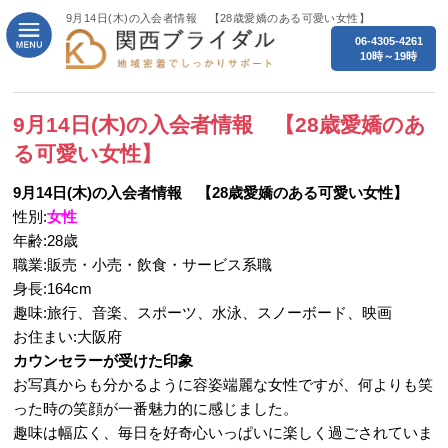
9月14日(木)の入会者情報 【28歳愛嬌のある可愛い女性】
06-4305-4261
10時～19時
9月14日(木)の入会者情報 【28歳愛嬌のあ
る可愛い女性】
9月14日(木)の入会者情報 【28歳愛嬌のある可愛い女性】
性別:
女性
年齢:28歳
職業:販売・小売・飲食・サービス系職
身長:164cm
趣味:旅行、音楽、スポーツ、水泳、スノーボード、映画
お住まい:大阪府
カウンセラーが受けた印象
お写真からも分かるように容姿端麗な女性ですが、何よりも笑
った時の笑顔が一番魅力的に感じました。
趣味は幅広く、毎日を好奇心いっぱいに楽しく過ごされていま