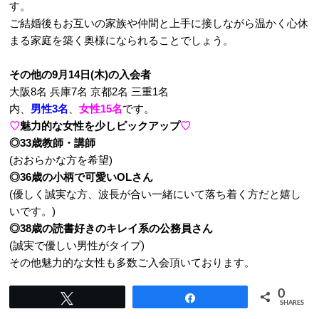
す。
ご結婚後もお互いの家族や仲間と上手に接しながら温かく心休
まる家庭を築く奥様になられることでしょう。
その他の9月14日(木)の入会者
大阪8名 兵庫7名 京都2名 三重1名
内、
男性3名
、
女性15名
です。
♡
魅力的な女性を少しピックアップ
♡
◎33歳教師・講師
(おおらかな方を希望)
◎36歳の小柄で可愛いOLさん
(優しく誠実な方、波長が合い一緒にいて落ち着く方だと嬉し
いです。)
◎38歳の読書好きのキレイ系の公務員さん
(誠実で優しい男性がタイプ)
その他魅力的な女性も多数ご入会頂いております。
0
Tweet
Share
SHARES