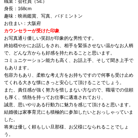
職業：会社員（SE）
身長：168cm
趣味：映画鑑賞、写真、バドミントン
お住まい：大阪府
カウンセラーが受けた印象
お写真通り優しい笑顔が印象的な男性です。
終始穏やかにお話しをされ、相手を緊張させない温かなお人柄
で、どんな方からも好感を持たれることと思います。
コミュニケーション能力も高く、お話上手、そして聞き上手で
もあります。
包容力もあり、柔軟な考え方をお持ちですので何事も受け止め
てくれる大きな懐にきっと安心して頂けることでしょう。
また、責任感が強く努力を惜しまない方なので、職場での信頼
も厚く、情熱を持ってお仕事に邁進されており、
誠意、思いやりある行動力に魅力を感じて頂けると思います。
結婚後は家事育児にも積極的に参加したいとおっしゃっていま
した。
将来は優しく頼もしい旦那様、お父様になられることでしょ
う。