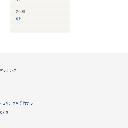
2008
9月
マッチング
ンセリングを予約する
求する