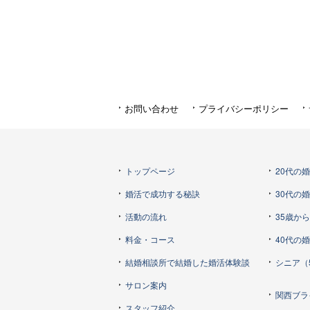
お問い合わせ
プライバシーポリシー
トップページ
20代の
婚活で成功する秘訣
30代の
活動の流れ
35歳か
料金・コース
40代の
結婚相談所で結婚した婚活体験談
シニア（
サロン案内
関西ブラ
スタッフ紹介