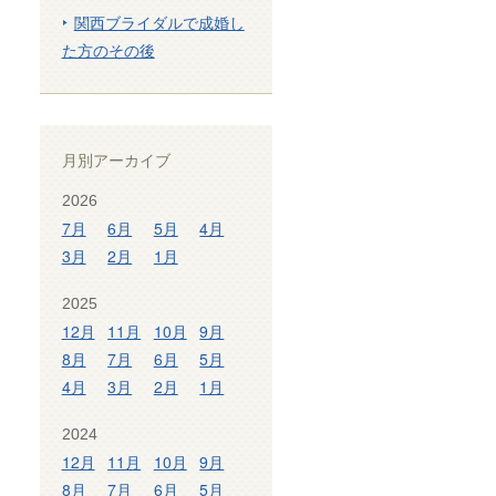
関西ブライダルで成婚し
た方のその後
月別アーカイブ
2026
7月
6月
5月
4月
3月
2月
1月
2025
12月
11月
10月
9月
8月
7月
6月
5月
4月
3月
2月
1月
2024
12月
11月
10月
9月
8月
7月
6月
5月