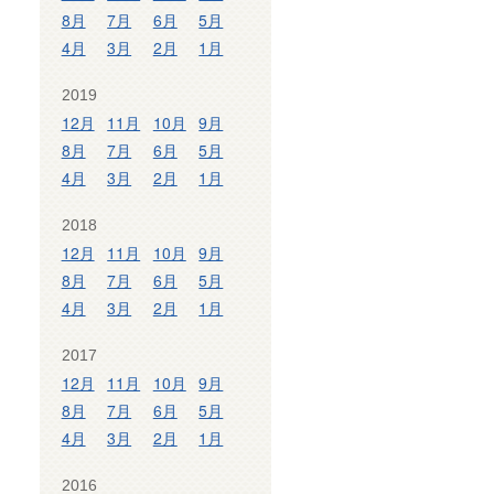
8月
7月
6月
5月
4月
3月
2月
1月
2019
12月
11月
10月
9月
8月
7月
6月
5月
4月
3月
2月
1月
2018
12月
11月
10月
9月
8月
7月
6月
5月
4月
3月
2月
1月
2017
12月
11月
10月
9月
8月
7月
6月
5月
4月
3月
2月
1月
2016