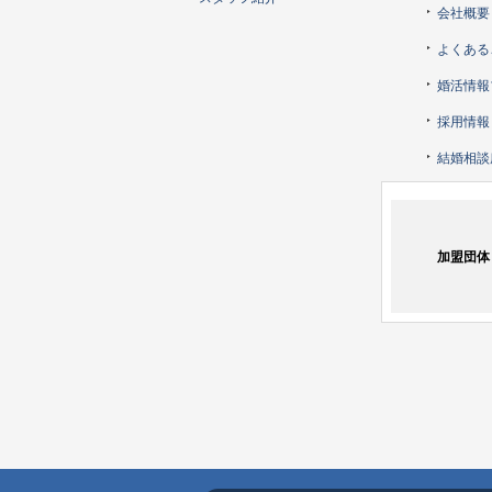
会社概要
よくある
婚活情報
採用情報
結婚相談
加盟団体