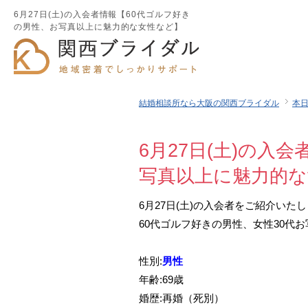
6月27日(土)の入会者情報【60代ゴルフ好き
の男性、お写真以上に魅力的な女性など】
結婚相談所なら大阪の関西ブライダル
本
6月27日(土)の入
写真以上に魅力的な
6月27日(土)の入会者をご紹介いた
60代ゴルフ好きの男性、女性30代
性別:
男性
年齢:69歳
婚歴:再婚（死別）