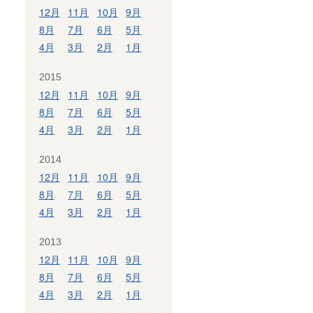
12月
11月
10月
9月
8月
7月
6月
5月
4月
3月
2月
1月
2015
12月
11月
10月
9月
8月
7月
6月
5月
4月
3月
2月
1月
2014
12月
11月
10月
9月
8月
7月
6月
5月
4月
3月
2月
1月
2013
12月
11月
10月
9月
8月
7月
6月
5月
4月
3月
2月
1月