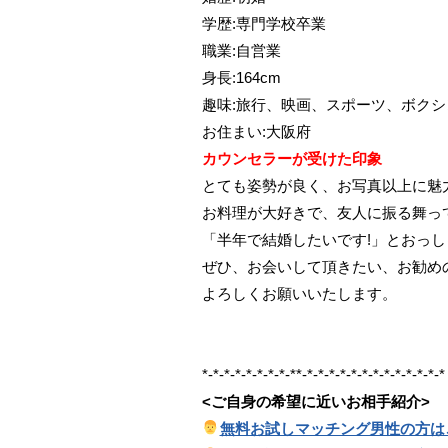
学歴:専門学校卒業
職業:自営業
身長:164cm
趣味:旅行、映画、スポーツ、ボク
お住まい:大阪府
カウンセラーが受けた印象
とても姿勢が良く、お写真以上に魅
お料理が大好きで、友人に振る舞っ
「半年で結婚したいです!」とおっ
ぜひ、お会いして頂きたい、お勧め
よろしくお願いいたします。
*-*-*-*-*-*-*-*-**-*-*-*-*-*-*-*-*-*-*-*-*-*
<ご自身の希望に近いお相手紹介>
無料お試しマッチング男性の方はこ