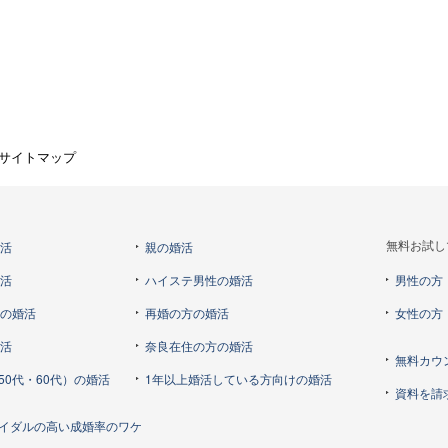
サイトマップ
婚活
親の婚活
無料お試し
婚活
ハイステ男性の婚活
男性の方
らの婚活
再婚の方の婚活
女性の方
婚活
奈良在住の方の婚活
無料カウ
50代・60代）の婚活
1年以上婚活している方向けの婚活
資料を請
イダルの高い成婚率のワケ