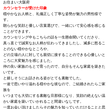
お住まい:大阪府
カウンセラーが受けた印象
穏やかなお人柄と、礼儀正しく丁寧な姿勢が魅力の男性様で
す。
朗らかな笑顔と優しい言葉選びで、一緒にいて安心感を感じる
ことができます。
カウンセリング中もこちらの話を一生懸命聞いてくださり、
真っ直ぐで誠実なお人柄が伝わってきましたし、滅多に怒るこ
とのない穏やかなところや、
どの立場の人に対しても親切に接することのできる心優しいと
ころに大変魅力を感じました。
仲の良い家族のもとで育ったので、自分もそんな家庭を築きた
いです。
と嬉しそうにお話される姿がとても素敵でした。
一途で思いやり溢れる穏やかな彼なので、ご結婚されたらご家
族を
いつまでも大切にする素敵な旦那様になり、笑顔の絶えない温
かい家庭を築いていかれること間違いなしです。
一度お会い頂けましたらその魅力を知っていただけることと思