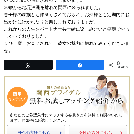
いつの間にか時間が経ってしまいます。
20歳から地元沖縄を離れて関西に来られました。
息子様の家族とも仲良くされておられ、お孫様とも定期的にお
出かけに行かれたりと楽しまれておりますが、
これからの人生をパートナー共一緒に楽しみたいと笑顔でおっ
しゃっておりました。
ぜひ一度、お会いされて、彼女の魅力に触れてみてくださいま
せ。
0
Tweet
Share
SHARES
あなたのご希望条件にマッチする会員さまを無料でお調べいたし
ます。
お気軽にお試しください。
男性の方はこちら
女性の方はこちら