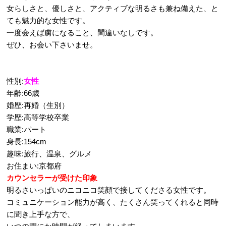
女らしさと、優しさと、アクティブな明るさも兼ね備えた、と
ても魅力的な女性です。
一度会えば虜になること、間違いなしです。
ぜひ、お会い下さいませ。
性別:
女性
年齢:66歳
婚歴:再婚（生別）
学歴:高等学校卒業
職業:パート
身長:154cm
趣味:旅行、温泉、グルメ
お住まい:京都府
カウンセラーが受けた印象
明るさいっぱいのニコニコ笑顔で接してくださる女性です。
コミュニケーション能力が高く、たくさん笑ってくれると同時
に聞き上手な方で、