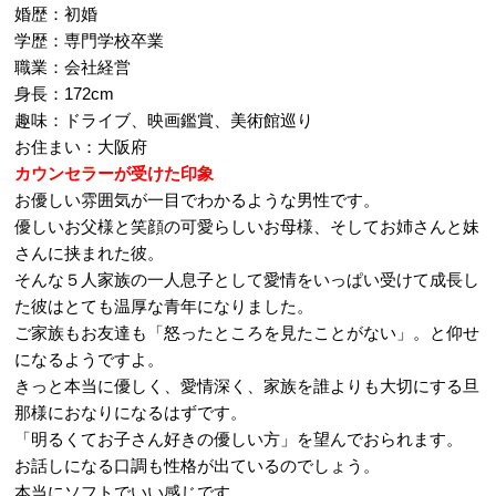
婚歴：初婚
学歴：専門学校卒業
職業：会社経営
身長：172cm
趣味：ドライブ、映画鑑賞、美術館巡り
お住まい：大阪府
カウンセラーが受けた印象
お優しい雰囲気が一目でわかるような男性です。
優しいお父様と笑顔の可愛らしいお母様、そしてお姉さんと妹
さんに挟まれた彼。
そんな５人家族の一人息子として愛情をいっぱい受けて成長し
た彼はとても温厚な青年になりました。
ご家族もお友達も「怒ったところを見たことがない」。と仰せ
になるようですよ。
きっと本当に優しく、愛情深く、家族を誰よりも大切にする旦
那様におなりになるはずです。
「明るくてお子さん好きの優しい方」を望んでおられます。
お話しになる口調も性格が出ているのでしょう。
本当にソフトでいい感じです。