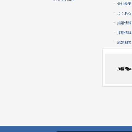
会社概要
よくある
婚活情報
採用情報
結婚相談
加盟団体