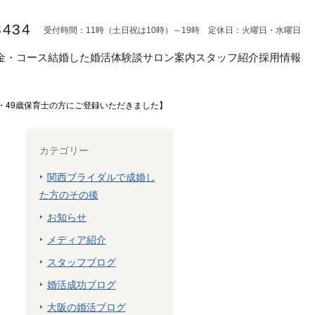
8434
受付時間：11時（土日祝は10時）～19時 定休日：火曜日・水曜日
金・コース
結婚した婚活体験談
サロン案内
スタッフ紹介
採用情報
OL・49歳保育士の方にご登録いただきました】
カテゴリー
関西ブライダルで成婚し
た方のその後
お知らせ
メディア紹介
スタッフブログ
婚活成功ブログ
大阪の婚活ブログ