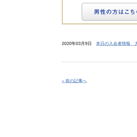
2020年03月9日
本日の入会者情報 
« 前の記事へ