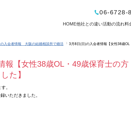
06-6728-
HOME
他社との違い
活動の流れ
料
日の入会者情報 大阪の結婚相談所で婚活
3月8日(日)の入会者情報【女性38歳
者情報【女性38歳OL・49歳保育士の方
ました】
ます。
登録いただきました。