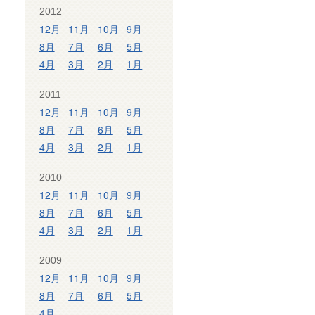
2012
12月
11月
10月
9月
8月
7月
6月
5月
4月
3月
2月
1月
2011
12月
11月
10月
9月
8月
7月
6月
5月
4月
3月
2月
1月
2010
12月
11月
10月
9月
8月
7月
6月
5月
4月
3月
2月
1月
2009
12月
11月
10月
9月
8月
7月
6月
5月
4月