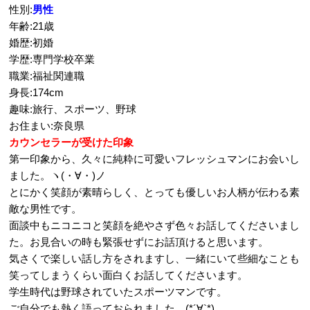
性別:
男性
年齢:21歳
婚歴:初婚
学歴:専門学校卒業
職業:福祉関連職
身長:174cm
趣味:旅行、スポーツ、野球
お住まい:奈良県
カウンセラーが受けた印象
第一印象から、久々に純粋に可愛いフレッシュマンにお会いし
ました。ヽ(・∀・)ノ
とにかく笑顔が素晴らしく、とっても優しいお人柄が伝わる素
敵な男性です。
面談中もニコニコと笑顔を絶やさず色々お話してくださいまし
た。お見合いの時も緊張せずにお話頂けると思います。
気さくで楽しい話し方をされますし、一緒にいて些細なことも
笑ってしまうくらい面白くお話してくださいます。
学生時代は野球されていたスポーツマンです。
ご自分でも熱く語っておられました。(*´∀`*)