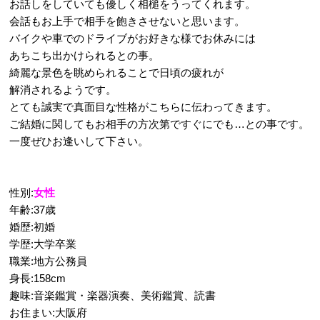
お話しをしていても優しく相槌をうってくれます。
会話もお上手で相手を飽きさせないと思います。
バイクや車でのドライブがお好きな様でお休みには
あちこち出かけられるとの事。
綺麗な景色を眺められることで日頃の疲れが
解消されるようです。
とても誠実で真面目な性格がこちらに伝わってきます。
ご結婚に関してもお相手の方次第ですぐにでも…との事です。
一度ぜひお逢いして下さい。
性別:
女性
年齢:37歳
婚歴:初婚
学歴:大学卒業
職業:地方公務員
身長:158cm
趣味:音楽鑑賞・楽器演奏、美術鑑賞、読書
お住まい:大阪府