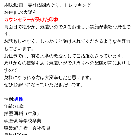
趣味:映画、寺社仏閣めぐり、トレッキング
お住まい:大阪府
カウンセラーが受けた印象
真面目で穏やか、気遣いのできるお優しい笑顔が素敵な男性で
す。
お話もしやすく、しっかりと受け入れてくださるような包容力
もございます。
お仕事では、有名大学の教授としてご活躍なさっています。
周りからの信頼もあり気遣いができ周りへの配慮が常にありま
すので
奥様になられる方は大変幸せだと思います。
ぜひお会いになっていただきたいです。
性別:
男性
年齢:71歳
婚歴:再婚（生別）
学歴:高等学校卒業
職業:経営者・会社役員