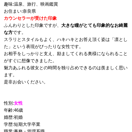
趣味:温泉、旅行、映画鑑賞
お住まい:奈良県
カウンセラーが受けた印象
ふんわりとした印象ですが、
大きな瞳がとても印象的なお綺麗
な方
です。
スラリとスタイルもよく、ハキハキとお答え頂く姿は「凛とし
た」という表現がぴったりな女性です。
お相手をしっかりと支え、励ましてくれる奥様になられること
がすぐに想像できました。
魅力あふれる彼女との時間を独り占めできるのは羨ましく思い
ます。
是非お会いください。
性別:
女性
年齢:46歳
婚歴:初婚
学歴:短期大学卒業
職業:事務・管理系職