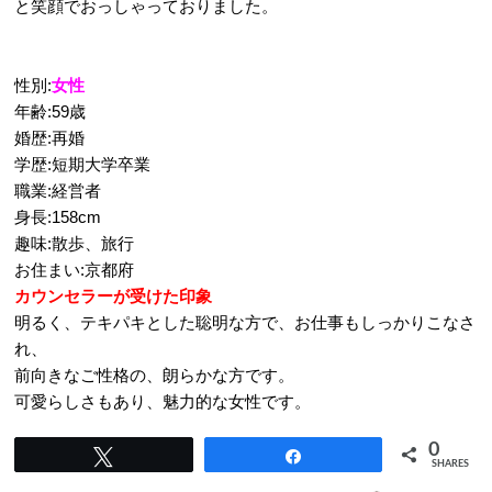
と笑顔でおっしゃっておりました。
性別:
女性
年齢:59歳
婚歴:再婚
学歴:短期大学卒業
職業:経営者
身長:158cm
趣味:散歩、旅行
お住まい:京都府
カウンセラーが受けた印象
明るく、テキパキとした聡明な方で、お仕事もしっかりこなさ
れ、
前向きなご性格の、朗らかな方です。
可愛らしさもあり、魅力的な女性です。
0
Tweet
Share
SHARES