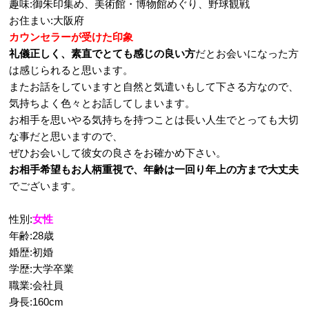
趣味:御朱印集め、美術館・博物館めぐり、野球観戦
お住まい:大阪府
カウンセラーが受けた印象
礼儀正しく、素直でとても感じの良い方
だとお会いになった方
は感じられると思います。
またお話をしていますと自然と気遣いもして下さる方なので、
気持ちよく色々とお話してしまいます。
お相手を思いやる気持ちを持つことは長い人生でとっても大切
な事だと思いますので、
ぜひお会いして彼女の良さをお確かめ下さい。
お相手希望もお人柄重視で、年齢は一回り年上の方まで大丈夫
でございます。
性別:
女性
年齢:28歳
婚歴:初婚
学歴:大学卒業
職業:会社員
身長:160cm