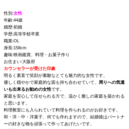
性別:
女性
年齢:44歳
婚歴:初婚
学歴:高等学校卒業
職業:OL
身長:158cm
趣味:映画鑑賞、料理・お菓子作り
お住まい:大阪府
カウンセラーが受けた印象
明るく素直で笑顔が素敵なとても魅力的な女性です。
優しく穏やかで家庭的な面も持ち合わせていて、
周りへの気遣
いも出来るお勧めの女性
です。
家庭を安心して任せられる方で、温かく癒しの家庭を築かれる
と思います。
料理教室にも入られていて料理を作られるのがお好きです。
和・洋・中・洋菓子、何でも作れますので、結婚後はパートナ
ーの好きな物を頑張って作ってあげたいです。