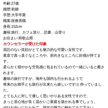
年齢:27歳
婚歴:初婚
学歴:大学卒業
職業:医療系職
身長:152cm
趣味:旅行、カフェ巡り、読書、山登り
お住まい:和歌山県
カウンセラーが受けた印象
屈託のない笑顔がとても魅力的な可愛い女性です。
素直で真っ直ぐなところや、前向きなところに好感が持てま
す。
柔らかく穏やかな空気感に包まれているので一緒にいると癒さ
れます。
趣味の旅行ですが、海外も国内も行かれるようで
将来のお相手とも旅行が出来たら嬉しいです!と仰っていまし
た。
とても人に対して優しく思いやりある女性ですので、
きっと居心地が良く温かいご家庭を築かれる事でしょう。
ぜひお会いになられて、彼女の魅力に触れてみて下さい。