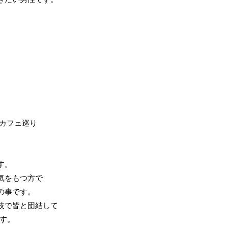
、カフェ巡り
す。
気をもつ方で
の事です。
技で皆と団結して
ます。