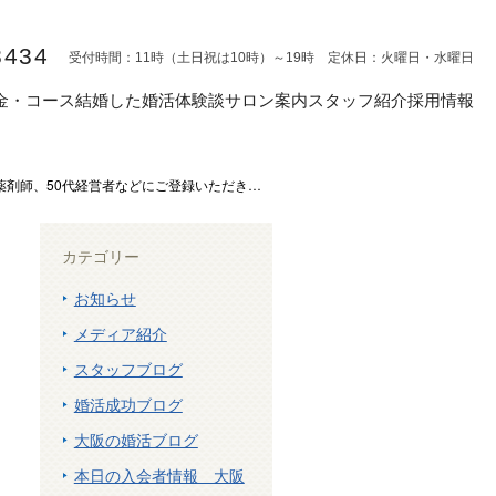
8434
受付時間：11時（土日祝は10時）～19時 定休日：火曜日・水曜日
金・コース
結婚した婚活体験談
サロン案内
スタッフ紹介
採用情報
薬剤師、50代経営者などにご登録いただきました】
カテゴリー
お知らせ
メディア紹介
スタッフブログ
婚活成功ブログ
大阪の婚活ブログ
本日の入会者情報 大阪