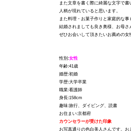
また文章を書く際に綺麗な文字で書
人柄が現れていると思います。
また料理・お菓子作りと家庭的な事
結婚されましても良き奥様、お母さ
ぜひお会いして頂きたいお薦めの女
性別:
女性
年齢:41歳
婚歴:初婚
学歴:大学卒業
職業:看護師
身長:158cm
趣味:旅行、ダイビング、読書
お住まい:京都府
カウンセラーが受けた印象
お写真通りの色白美人さんです。お