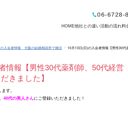
06-6728-
HOME
他社との違い
活動の流れ
料
日の入会者情報 大阪の結婚相談所で婚活
10月13日(日)の入会者情報【男性30代
入会者情報【男性30代薬剤師、50代経営
ただきました】
します。
代、40代の美人さん
にご登録いただきました！