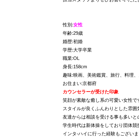
性別:
女性
年齢:29歳
婚歴:初婚
学歴:大学卒業
職業:OL
身長:158cm
趣味:映画、美術鑑賞、旅行、料理
お住まい:京都府
カウンセラーが受けた印象
笑顔が素敵な癒し系の可愛い女性で
スタイルが良くふんわりとした雰囲
友達からは相談を受ける事も多いと
学生時代は新体操をしており団体競
インタ-ハイに行った経験もござい