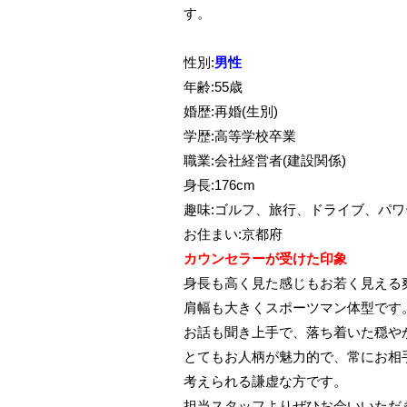
す。
性別:
男性
年齢:55歳
婚歴:再婚(生別)
学歴:高等学校卒業
職業:会社経営者(建設関係)
身長:176cm
趣味:ゴルフ、旅行、ドライブ、パ
お住まい:京都府
カウンセラーが受けた印象
身長も高く見た感じもお若く見える
肩幅も大きくスポーツマン体型です
お話も聞き上手で、落ち着いた穏や
とてもお人柄が魅力的で、常にお相
考えられる謙虚な方です。
担当スタッフよりぜひお会いいただ