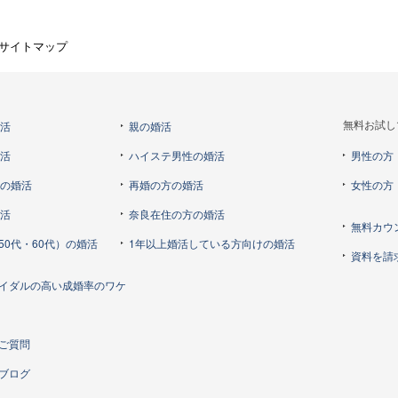
サイトマップ
婚活
親の婚活
無料お試し
婚活
ハイステ男性の婚活
男性の方
らの婚活
再婚の方の婚活
女性の方
婚活
奈良在住の方の婚活
無料カウ
50代・60代）の婚活
1年以上婚活している方向けの婚活
資料を請
イダルの高い成婚率のワケ
ご質問
ブログ