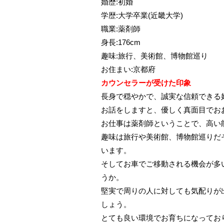
婚歴:初婚
学歴:大学卒業(近畿大学)
職業:薬剤師
身長:176cm
趣味:旅行、美術館、博物館巡り
お住まい:京都府
カウンセラーが受けた印象
長身で穏やかで、誠実な信頼できる
お話をしますと、優しく真面目でお
お仕事は薬剤師ということで、高い
趣味は旅行や美術館、博物館巡りだ
います。
そしてお車でご移動される機会が多
うか。
堅実で周りの人に対しても気配りが
しょう。
とても良い環境でお育ちになってお