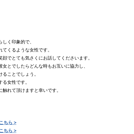
らしく印象的で、
れてくるような女性です。
笑顔でとても気さくにお話してくださいます。
彼女とでしたらどんな時もお互いに協力し、
けることでしょう。
する女性です。
に触れて頂けますと幸いです。
ちら >
ちら >