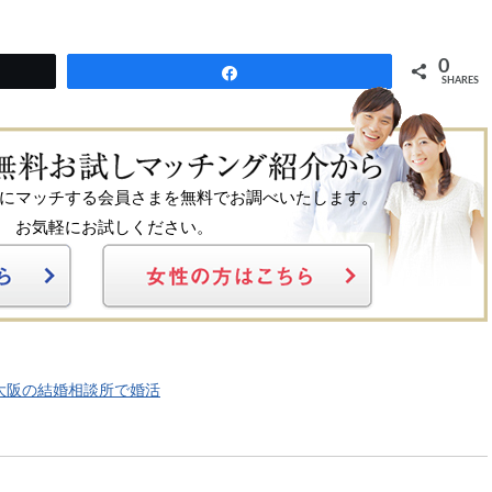
0
Share
SHARES
にマッチする会員さまを無料でお調べいたします。
お気軽にお試しください。
大阪の結婚相談所で婚活