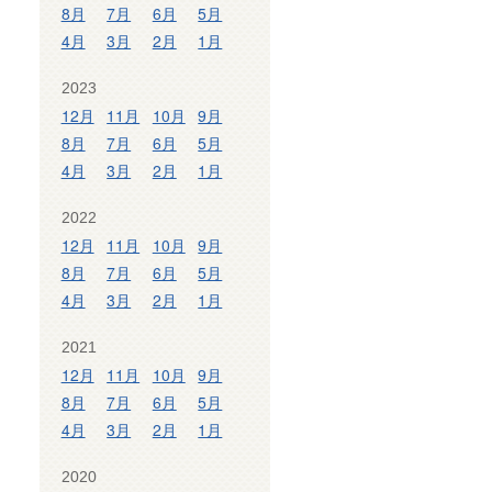
8月
7月
6月
5月
4月
3月
2月
1月
2023
12月
11月
10月
9月
8月
7月
6月
5月
4月
3月
2月
1月
2022
12月
11月
10月
9月
8月
7月
6月
5月
4月
3月
2月
1月
2021
12月
11月
10月
9月
8月
7月
6月
5月
4月
3月
2月
1月
2020