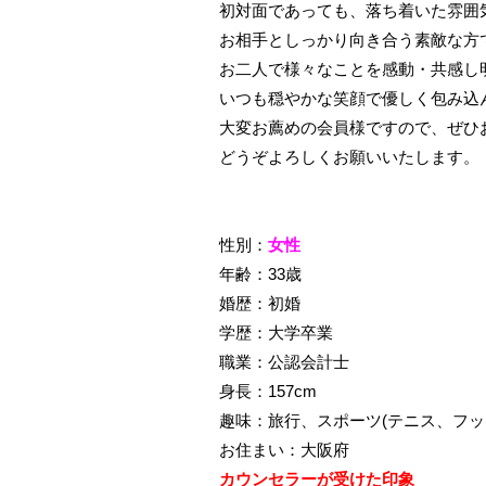
初対面であっても、落ち着いた雰囲
お相手としっかり向き合う素敵な方
お二人で様々なことを感動・共感し
いつも穏やかな笑顔で優しく包み込
大変お薦めの会員様ですので、ぜひ
どうぞよろしくお願いいたします。
性別：
女性
年齢：33歳
婚歴：初婚
学歴：大学卒業
職業：公認会計士
身長：157cm
趣味：旅行、スポーツ(テニス、フッ
お住まい：大阪府
カウンセラーが受けた印象