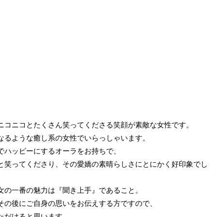
ニコニコとたくさん笑ってくださる笑顔が素敵な女性です。
なるような癒し系の女性でいらっしゃいます。
でハッピーにするオーラをお持ちで、
と笑ってくださり、その愛嬌の素晴らしさにとにかく好印象でし
女の一番の魅力は『聞き上手』であること。
その後にご自身の思いをお伝えする方ですので、
ただけると思います。