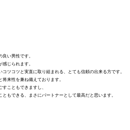
の良い男性です。
が感じられます。
いコツコツと実直に取り組まれる、とても信頼の出来る方です。
と将来性を兼ね備えております。
ごすこともできますし、
こともできる、まさにパートナーとして最高だと思います。