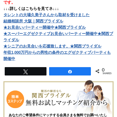
です。
↓↓↓詳しくはこちらを見てネ↓↓↓
タレントの大場久美子さんから取材を受けました
結婚相談所 大阪｜関西ブライダル
★お見合いパーティー開催中★関西ブライダル
★スーパーエグゼクティブお見合いパーティー開催中★関西ブ
ライダル
★シニアのお見合いを応援致します。★関西ブライダル
年収1,000万円からの男性の条件のエグゼクティブパーティも
開催中
0
Tweet
Share
SHARES
あなたのご希望条件にマッチする会員さまを無料でお調べいたし