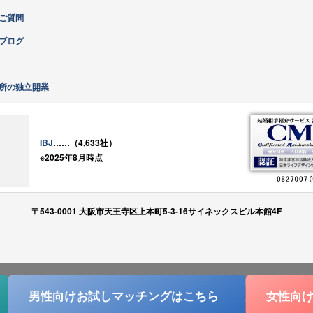
ご質問
ブログ
所の独立開業
IBJ
……（4,633社）
※2025年8月時点
〒543-0001 大阪市天王寺区上本町5-3-16サイネックスビル本館4F
男性向けお試しマッチングは
こちら
女性向
COPYRIGHT(C) KANSAI-BRIDAL ALL RIGHTS RESERVED