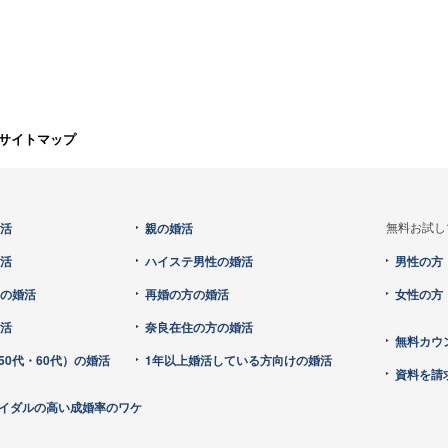
サイトマップ
婚活
親の婚活
無料お試し
婚活
ハイステ男性の婚活
男性の方
らの婚活
再婚の方の婚活
女性の方
婚活
奈良在住の方の婚活
無料カウ
50代・60代）の婚活
1年以上婚活している方向けの婚活
資料を請
イダルの高い成婚率のワケ