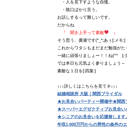
・人を見下すような自慢。
・陰口ばかり言う。
お話しするって難しいです。
だからね
『 聞き上手って素敵
』
そう思う、廣瀬です(*_*;あぅ[:メモ:]
これからワタシもまだまだ勉強がた
一緒に頑張りましょー！！ね(^^ゞ[:ダ
では本日も元気よく参りましょう～
素敵な１日を[:四葉:]
↓↓↓詳しくはこちらを見てネ↓↓↓
結婚相談所 大阪｜関西ブライダル
★お見合いパーティー開催中★関西
★スーパーエグゼクティブお見合い
★シニアのお見合いを応援致します
年収1,000万円からの男性の条件