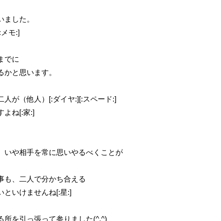
いました。
モ:]
までに
るかと思います。
（他人）[:ダイヤ:][:スペード:]
ね[:家:]
、いや相手を常に思いやるべくことが
事も、二人で分かち合える
いけませんね[:星:]
を引っ張って参りました(^.^)