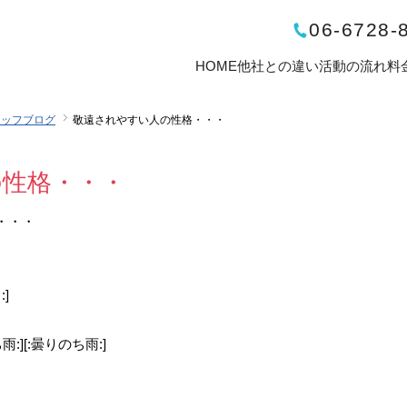
06-6728-
HOME
他社との違い
活動の流れ
料
タッフブログ
敬遠されやすい人の性格・・・
の性格・・・
・・・
]
:][:曇りのち雨:]