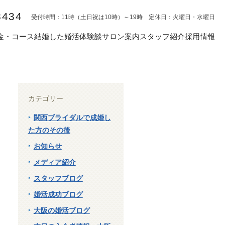
8434
受付時間：11時（土日祝は10時）～19時 定休日：火曜日・水曜日
金・コース
結婚した婚活体験談
サロン案内
スタッフ紹介
採用情報
カテゴリー
関西ブライダルで成婚し
た方のその後
お知らせ
メディア紹介
スタッフブログ
婚活成功ブログ
大阪の婚活ブログ