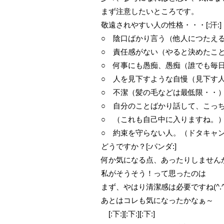
まず注意したいところです。
敬遠されやすい人の性格・・・[:汗:]
○ 陰口ばかり言う（他人につたえ
○ 責任感がない（やると決めたこ
○ 何事にも愚痴、愚痴（誰でも毎
○ 人を見下すような自慢（見下す
○ 不潔（髪の毛などは最低限・・
○ 自分のことばかり話して、こっ
○ （これも自己中に入りますね。
○ 約束を守らない人。（ドタキャ
どうですか？[:パンダ:]
何か気になる点、あったりしません
私がそうそう！って思ったのは
まず、やはり清潔感は必要ですね(^.^
あとはコレも気になったかなぁ～
[:下:][:下:][:下:]