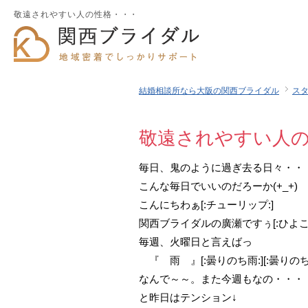
敬遠されやすい人の性格・・・
結婚相談所なら大阪の関西ブライダル
ス
敬遠されやすい人
毎日、鬼のように過ぎ去る日々・・
こんな毎日でいいのだろーか(+_+)
こんにちわぁ[:チューリップ:]
関西ブライダルの廣瀬ですぅ[:ひよこ:
毎週、火曜日と言えばっ
『 雨 』[:曇りのち雨:][:曇りのち雨
なんで～～。また今週もなの・・・
と昨日はテンション↓