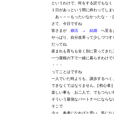
というわけで、何をする訳でもなく
１日があっという間に終わってしま
あ～～～もったいなかったな・・[:メ
さて、今日ですね
皆さまが
婚活 → 結婚
へ至る
やっぱり、自分改革って少しづつす
だってね
産まれも育ちも全く別に育ってきた二人が
一つ屋根の下で一緒に暮らすわけですよ
・・・
ってことはですね
一人でいた時よりも、譲歩するべく
できなくてはなりません。[:初心者:]
楽しい事も お二人で、でもつらい
そういう最強なパートナーにならないと
そこで
少々、参考になればと思い、気になる所