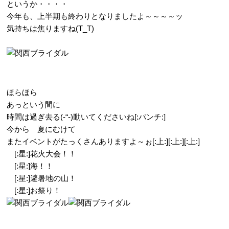
というか・・・・
今年も、上半期も終わりとなりましたよ～～～～ッ
気持ちは焦りますね(T_T)
ほらほら
あっという間に
時間は過ぎ去る(-“-)動いてくださいね[:パンチ:]
今から 夏にむけて
またイベントがたっくさんありますよ～ぉ[:上:][:上:][:上:]
[:星:]花火大会！！
[:星:]海！！
[:星:]避暑地の山！
[:星:]お祭り！