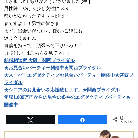
頂きました!!ありがとうございました[:星:]
男性陣、やはり少し女性に比べ
勢いがなかったです～～[:汗:]
春ですよ！！男性の皆さま
まず、出会いがなければ良いご縁にも
巡り合えません
自信を持って、頑張って下さいね！！
↓↓↓詳しくはこちらを見てネ↓↓↓
結婚相談所 大阪｜関西ブライダル
★お見合いパーティー開催中★関西ブライダル
★スーパーエグゼクティブお見合いパーティー開催中★関西ブ
ライダル
★シニアのお見合いを応援致します。★関西ブライダル
年収1,000万円からの男性の条件のエグゼクティブパーティも
開催中
0
Tweet
Share
SHARES