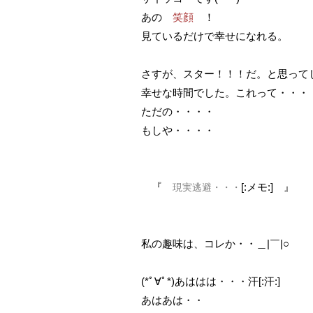
あの
笑顔
！
見ているだけで幸せになれる。
さすが、スター！！！だ。と思って
幸せな時間でした。これって・・・
ただの・・・・
もしや・・・・
『
[:メモ:] 』
現実逃避・・・
私の趣味は、コレか・・＿|￣|○
(*ﾟ∀ﾟ*)あははは・・・汗[:汗:]
あはあは・・