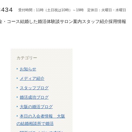
8434
受付時間：11時（土日祝は10時）～19時 定休日：火曜日・水曜日
金・コース
結婚した婚活体験談
サロン案内
スタッフ紹介
採用情報
カテゴリー
お知らせ
メディア紹介
スタッフブログ
婚活成功ブログ
大阪の婚活ブログ
本日の入会者情報 大阪
の結婚相談所で婚活