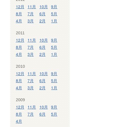
12月
11月
10月
9月
8月
7月
6月
5月
4月
3月
2月
1月
2011
12月
11月
10月
9月
8月
7月
6月
5月
4月
3月
2月
1月
2010
12月
11月
10月
9月
8月
7月
6月
5月
4月
3月
2月
1月
2009
12月
11月
10月
9月
8月
7月
6月
5月
4月