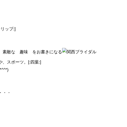
リップ:]
、素敵な 趣味 をお書きになる
スポーツ。[:四葉:]
^*)
・・・