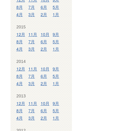
8月
7月
6月
5月
4月
3月
2月
1月
2015
12月
11月
10月
9月
8月
7月
6月
5月
4月
3月
2月
1月
2014
12月
11月
10月
9月
8月
7月
6月
5月
4月
3月
2月
1月
2013
12月
11月
10月
9月
8月
7月
6月
5月
4月
3月
2月
1月
2012