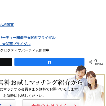
でも相談室
パーティー開催中★関西ブライダル
。★関西ブライダル
のエグゼクティブパーティも開催中
0
Share
SHARES
にマッチする会員さまを無料でお調べいたします。
お気軽にお試しください。