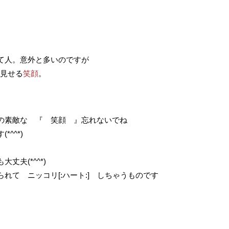
て人。意外と多いのですが
と見せる
笑顔
。
の素敵な 『 笑顔 』忘れないでね
^^*)
夫(*^^*)
れて ニッコリ[:ハート:] しちゃうものです