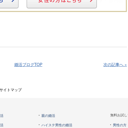
婚活ブログTOP
次の記事へ »
サイトマップ
婚活
親の婚活
無料お試し
婚活
ハイステ男性の婚活
男性の方