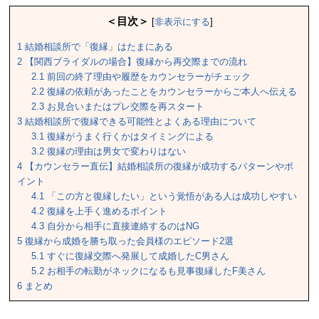
＜目次＞
[
非表示にする
]
1
結婚相談所で「復縁」はたまにある
2
【関西ブライダルの場合】復縁から再交際までの流れ
2.1
前回の終了理由や履歴をカウンセラーがチェック
2.2
復縁の依頼があったことをカウンセラーからご本人へ伝える
2.3
お見合いまたはプレ交際を再スタート
3
結婚相談所で復縁できる可能性とよくある理由について
3.1
復縁がうまく行くかはタイミングによる
3.2
復縁の理由は男女で変わりはない
4
【カウンセラー直伝】結婚相談所の復縁が成功するパターンやポ
イント
4.1
「この方と復縁したい」という覚悟がある人は成功しやすい
4.2
復縁を上手く進めるポイント
4.3
自分から相手に直接連絡するのはNG
5
復縁から成婚を勝ち取った会員様のエピソード2選
5.1
すぐに復縁交際へ発展して成婚したC男さん
5.2
お相手の転勤がネックになるも見事復縁したF美さん
6
まとめ