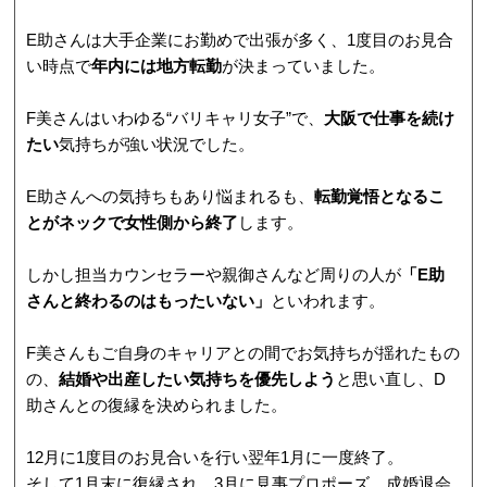
E助さんは大手企業にお勤めで出張が多く、1度目のお見合
い時点で
年内には地方転勤
が決まっていました。
F美さんはいわゆる“バリキャリ女子”で、
大阪で仕事を続け
たい
気持ちが強い状況でした。
E助さんへの気持ちもあり悩まれるも、
転勤覚悟となるこ
とがネックで女性側から終了
します。
しかし担当カウンセラーや親御さんなど周りの人が
「E助
さんと終わるのはもったいない」
といわれます。
F美さんもご自身のキャリアとの間でお気持ちが揺れたもの
の、
結婚や出産したい気持ちを優先しよう
と思い直し、D
助さんとの復縁を決められました。
12月に1度目のお見合いを行い翌年1月に一度終了。
そして1月末に復縁され、3月に見事プロポーズ、成婚退会