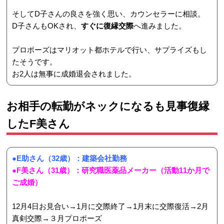
そしてD子さんの良さを強く思い、カウンセラーに相談。
D子さんもOKされ、
すぐに復縁交際
へ進みました。
プロポーズはマリオット都ホテルで行い、サプライズもし
たそうです。
お2人は無事に成婚退会されました。
お相手の転勤がネックになるも見事復縁
したF美さん
●E助さん（32歳）：建築会社勤務
●F美さん（31歳）：研究職医薬品メーカー（活動11か月で
ご成婚）
12月4日お見合い→1月に交際終了→1月末に交際復活→2月
真剣交際→３月プロポーズ