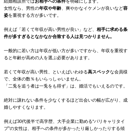
結婚相談所では
お相手への条件
を明確にします。
女性なら、男性の
年収や年齢
、爽やかなイケメンが良いなど
容
姿
を重視する方が多いです。
例えば「若くて年収が高い男性が良い」など、
相手に求める条
件が多すぎるとなかなか合致する人は見つかりません。
一般的に若い方は年収が低い方が多いですから、年収を重視す
ると年齢が高めの人を選ぶ必要があります。
若くて年収が高い男性、といえばいわゆる
高スペック
な会員様
で、全体の数％もいらっしゃいません。
「二兎を追う者は一兎をも得ず」は、婚活でもいえるのです。
絶対に譲れない条件を少なくするほど出会いの幅が広がり、成
婚しやすくなります。
例えば30代後半で高学歴、大手企業に勤める“バリキャリタイ
プ”の女性は、相手への条件が多かったり厳しかったりする傾