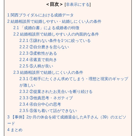
＜目次＞
[
非表示にする
]
1
関西ブライダルにおける成婚データ
2
結婚相談所で結婚しやすい・結婚しにくい人の条件
2.1
「成婚白書」による成婚者の特徴
2.2
結婚相談所で結婚しやすい人の内面的な条件
2.2.1
①譲れない条件を1つに絞っている
2.2.2
②自分磨きを怠らない
2.2.3
③柔軟性がある
2.2.4
④素直で前向き
2.2.5
⑤人柄が良い
2.3
結婚相談所で結婚しにくい人の条件
2.3.1
①相手にたくさん求めてしまう・理想と現実のギャップ
が激しい
2.3.2
②提案されたお見合いを断り続ける
2.3.3
③他責思考・ネガティブ
2.3.4
④自分中心の思考
2.3.5
⑤落ち着いて話ができない
3
【事例】2か月の休会を経て成婚退会したA子さん（39）のエピソ
ード
4
まとめ