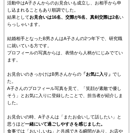
活動中はA子さんからのお見合いも成立し、お相手から申
し込まれることもあり順調でした。
結果として
お見合いは16名、交際が6名、真剣交際は2名
い
らっしゃいます。
結婚相手となったB男さんはA子さんの2つ年下で、研究職
に就いている方です。
プロフィールの写真からは、表情から人柄がにじみでてい
ます。
お見合いのきっかけはB男さんからの
「お気に入り」
でし
た。
A子さんのプロフィール写真を見て、「笑顔が素敵で優し
そう」とお気に入りに登録したことで、担当者が紹介しま
した。
お見合いの時、A子さんは「またお会いして話したい」と
思うほど
一緒にいて過ごしやすさを感じました。
食事では「おいしいね」と共感できる瞬間があり、お店や