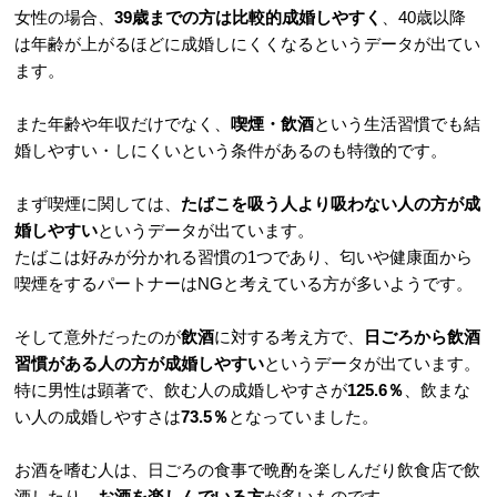
女性の場合、
39歳までの方は比較的成婚しやすく
、40歳以降
は年齢が上がるほどに成婚しにくくなるというデータが出てい
ます。
また年齢や年収だけでなく、
喫煙・飲酒
という生活習慣でも結
婚しやすい・しにくいという条件があるのも特徴的です。
まず喫煙に関しては、
たばこを吸う人より吸わない人の方が成
婚しやすい
というデータが出ています。
たばこは好みが分かれる習慣の1つであり、匂いや健康面から
喫煙をするパートナーはNGと考えている方が多いようです。
そして意外だったのが
飲酒
に対する考え方で、
日ごろから飲酒
習慣がある人の方が成婚しやすい
というデータが出ています。
特に男性は顕著で、飲む人の成婚しやすさが
125.6％
、飲まな
い人の成婚しやすさは
73.5％
となっていました。
お酒を嗜む人は、日ごろの食事で晩酌を楽しんだり飲食店で飲
酒したり、
お酒を楽しんでいる方
が多いものです。