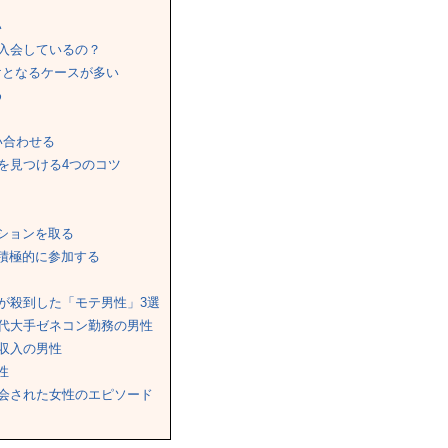
い
入会しているの？
けとなるケースが多い
め
い合わせる
を見つける4つのコツ
ションを取る
積極的に参加する
が殺到した「モテ男性」3選
0代大手ゼネコン勤務の男性
高収入の男性
性
会された女性のエピソード