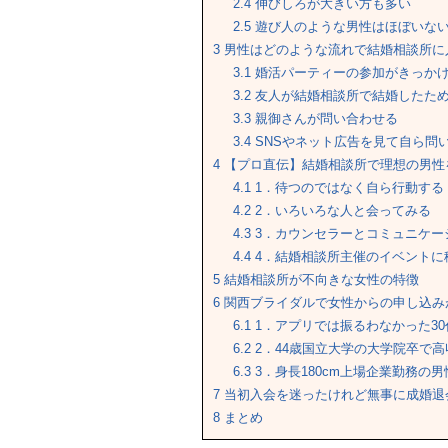
2.4
伸びしろが大きい方も多い
2.5
遊び人のような男性はほぼいな
3
男性はどのような流れで結婚相談所に
3.1
婚活パーティーの参加がきっか
3.2
友人が結婚相談所で結婚したた
3.3
親御さんが問い合わせる
3.4
SNSやネット広告を見て自ら問
4
【プロ直伝】結婚相談所で理想の男性
4.1
1．待つのではなく自ら行動する
4.2
2．いろいろな人と会ってみる
4.3
3．カウンセラーとコミュニケー
4.4
4．結婚相談所主催のイベントに
5
結婚相談所が不向きな女性の特徴
6
関西ブライダルで女性からの申し込み
6.1
1．アプリでは振るわなかった3
6.2
2．44歳国立大学の大学院卒で
6.3
3．身長180cm上場企業勤務の男
7
当初入会を迷ったけれど無事に成婚退
8
まとめ