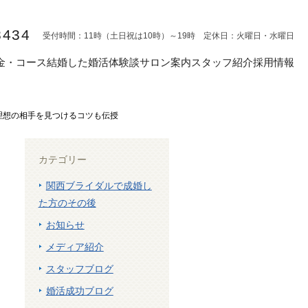
8434
受付時間：11時（土日祝は10時）～19時 定休日：火曜日・水曜日
金・コース
結婚した婚活体験談
サロン案内
スタッフ紹介
採用情報
理想の相手を見つけるコツも伝授
カテゴリー
関西ブライダルで成婚し
た方のその後
お知らせ
メディア紹介
スタッフブログ
婚活成功ブログ