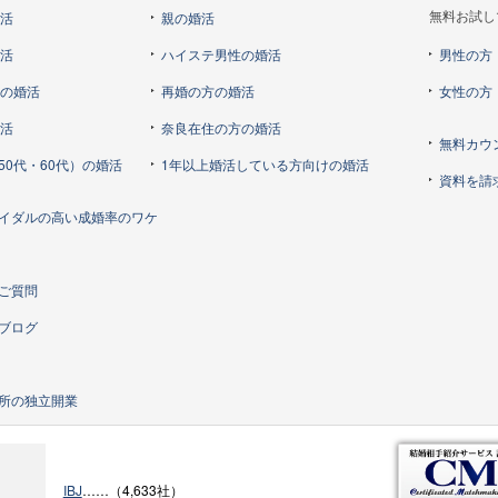
婚活
親の婚活
無料お試し
婚活
ハイステ男性の婚活
男性の方
らの婚活
再婚の方の婚活
女性の方
婚活
奈良在住の方の婚活
無料カウ
50代・60代）の婚活
1年以上婚活している方向けの婚活
資料を請
イダルの高い成婚率のワケ
ご質問
ブログ
所の独立開業
IBJ
……（4,633社）