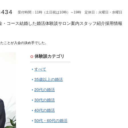
8434
受付時間：11時（土日祝は10時）～19時 定休日：火曜日・水曜日
金・コース
結婚した婚活体験談
サロン案内
スタッフ紹介
採用情報
えたことが入会の決め手でした。
体験談カテゴリ
すべて
35歳以上の婚活
20代の婚活
30代の婚活
40代の婚活
50代・60代の婚活