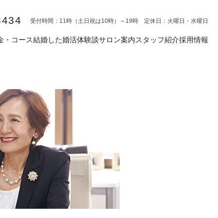
8434
受付時間：11時（土日祝は10時）～19時 定休日：火曜日・水曜日
金・コース
結婚した婚活体験談
サロン案内
スタッフ紹介
採用情報