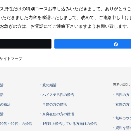
ス男性だけの特別コースお申し込みいただきまして、ありがとう
いただきました内容を確認いたしまして、改めて、ご連絡申し上げ
お急ぎの方は、お電話にてご連絡下さいますようお願い致します
weet
Shar
サイトマップ
婚活
親の婚活
無料お試し
婚活
ハイステ男性の婚活
男性の方
らの婚活
再婚の方の婚活
女性の方
婚活
奈良在住の方の婚活
無料カウ
50代・60代）の婚活
1年以上婚活している方向けの婚活
資料を請